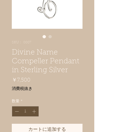
SKU： 0007
Divine Name
Compeller Pendant
in Sterling Silver
価
￥7,500
格
消費税抜き
数量
*
カートに追加する