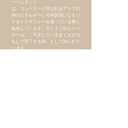
ーペンダント
は、コンペラーと呼ばれるアラブの
神のエネルギーと共鳴状態になるバ
イオシグネニャーを使っている事に
由来しています。そしてこのコンペ
ラーは、「不足している全てを文句
なしで完了する神」として知られて
います。
つまり、このペンダントは、周りの
精神エネルギーのアタックから心身
を保護してくれると同時に、あなた
に不足している何かを補足して完結
してくれる効果があります。
科学的な線形エネルギー理論に基づ
いたバイオジオメトリーのアクセサ
リーの中では、このペンダントは、
とりわけスピリチュアルな要素の強
い物と言えるでしょう。